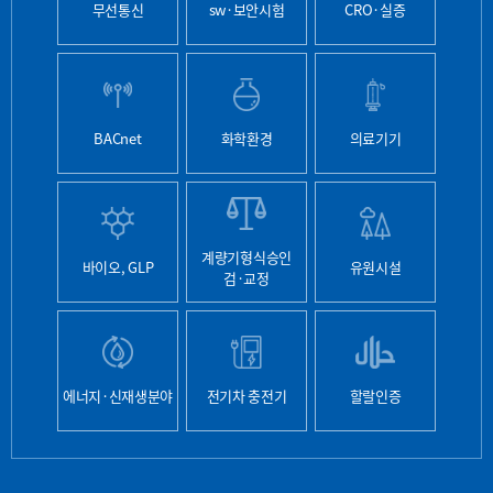
무선통신
sw·보안시험
CRO·실증
BACnet
화학환경
의료기기
계량기형식승인
바이오, GLP
유원시설
검·교정
에너지·신재생분야
전기차 충전기
할랄인증