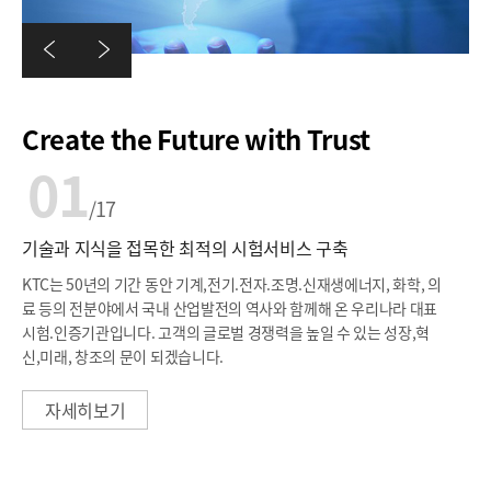
14
02
04
05
11
13
03
06
07
08
09
15
17
10
16
12
Create the Future with Trust
01
/17
/17
/17
/17
/17
/17
/17
/17
/17
/17
/17
/17
/17
/17
/17
/17
/17
기술과 지식을 접목한 최적의 시험서비스 구축
KTC는 50년의 기간 동안 기계,전기.전자.조명.신재생에너지, 화학, 의
료 등의 전분야에서 국내 산업발전의 역사와 함께해 온 우리나라 대표
시험.인증기관입니다.
고객의 글로벌 경쟁력을 높일 수 있는 성장,혁
신,미래, 창조의 문이 되겠습니다.
자세히보기