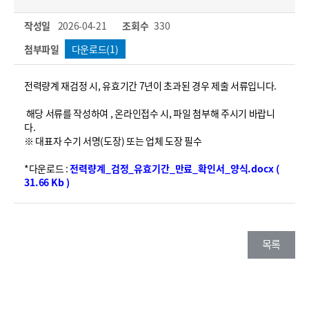
작성일
2026-04-21
조회수
330
첨부파일
다운로드(1)
전력량계 재검정 시, 유효기간 7년이 초과된 경우 제출 서류입니다.
해당 서류를 작성하여 , 온라인접수 시, 파일 첨부해 주시기 바랍니
다.
※ 대표자 수기 서명(도장) 또는 업체 도장 필수
*다운로드 :
전력량계_검정_유효기간_만료_확인서_양식.docx (
31.66 Kb )
목록