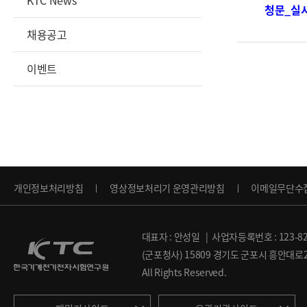
KTC News
청문_실시업체
채용공고
이벤트
개인정보처리방침
영상정보처리기 운영관리방침
이메일무단수
대표자 : 안성일 | 사업자등록번호 : 123-82
(군포청사) 15809 경기도 군포시 흥안대로27번
All Rights Reserved.