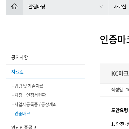
알림마당
자료실
인증마
공지사항
자료실
KC마크
법령 및 기술자료
작성일
2
지정ㆍ인정서현황
사업자등록증 / 통장계좌
도안요령
인증마크
1. 안전
안전인증공고