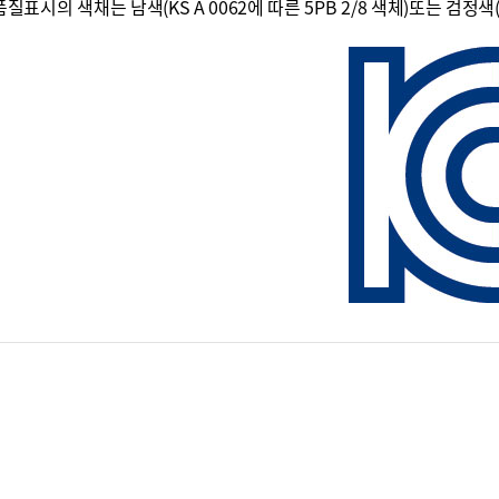
품질표시의 색채는 남색(KS A 0062에 따른 5PB 2/8 색체)또는 검정색