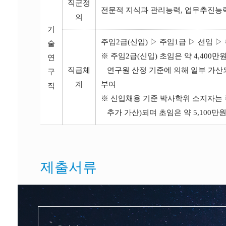
직군정
전문적 지식과 관리능력, 업무추진능력
의
기
주임2급(신입) ▷ 주임1급 ▷ 선임 ▷
술
※ 주임2급(신입) 초임은 약 4,400
연
직급체
연구원 산정 기준에 의해 일부 가산
구
계
부여
직
※ 신입채용 기준 박사학위 소지자는 
추가 가산)되며 초임은 약 5,100만
제출서류