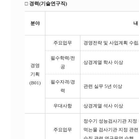
□ 경력(기술연구직)
분야
내
주요업무
경영전략 및 사업계획 수립,
필수학력/전
상경계열 학사 이상
경영
공
기획
필수자격/경
(B01)
관련 실무 5년 이상
력
우대사항
상경계열 석사 이상
정수기 성능검사기관 지정 
주요업무
먹는물 검사기관 지정 관련
수질 관련 연구용역 수행