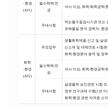
· 환경
필수학력/전
석사 이상, 화학/화학공학
(A01)
공
먹는물수질검사기관 또는 공
우대사항
유해물질 분석 경력자, 환
생활화학제품 신고 및 살생
주요업무
신소재 및 대체연료 시험
화학/환경분야 용역 및 정
화학
필수학력/전
·환경
석사 이상, 화학/환경공학
공
(A02)
살생물제 승인관련 시험 또
우대사항
정부 연구과제 수행(1년 이
화학/환경 관련 자격증 소