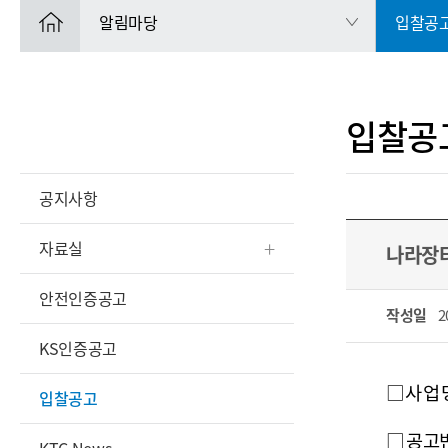
알림마당
입찰공
입찰공
공지사항
자료실
나라장터 
안전인증공고
작성일
2
KS인증공고
□사 업 명:
입찰공고
□ 공고번