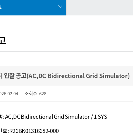
고
고
입찰 공고(AC,DC Bidirectional Grid Simulator)
026-02-04
조회수
628
 AC,DC Bidirectional Grid Simulator
/ 1 SYS
호: R26BK01316682-000