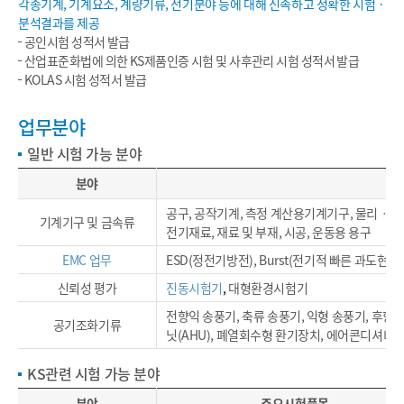
각종기계, 기계요소, 계량기류, 전기분야 등에 대해 신속하고 정확한 시험 ·
분석결과를 제공
공인시험 성적서 발급
산업표준화법에 의한 KS제품인증 시험 및 사후관리 시험 성적서 발급
KOLAS 시험 성적서 발급
업무분야
일반 시험 가능 분야
분야
공구, 공작기계, 측정 계산용기계기구, 물리ㆍ
기계기구 및 금속류
전기재료, 재료 및 부재, 시공, 운동용 용구
EMC 업무
ESD(정전기방전), Burst(전기적 빠른 과도현상
신뢰성 평가
진동시험기
,
대형환경시험기
전향익 송풍기, 축류 송풍기, 익형 송풍기, 후향익
공기조화기류
닛(AHU), 폐열회수형 환기장치, 에어콘디셔너, 
KS관련 시험 가능 분야
분야
주요시험품목