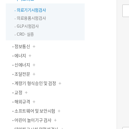
의료기기시험검사
의료용품시험검사
GLP시험검사
CRO·실증
정보통신
에너지
신에너지
조달전문
계량기 형식승인 및 검정
교정
해외규격
소프트웨어 및 보안시험
어린이 놀이기구 검사