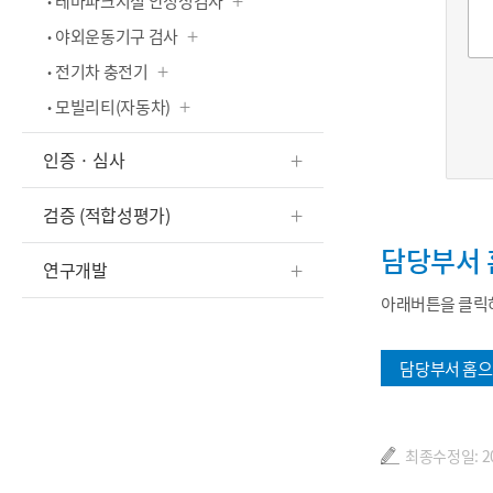
테마파크시설 안정성검사
야외운동기구 검사
전기차 충전기
모빌리티(자동차)
인증 · 심사
검증 (적합성평가)
담당부서 
연구개발
아래버튼을 클릭하
담당부서 홈으
최종수정일: 202