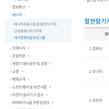
절전형 사무기기
정보통신
에너지
절전형기기
에너지효율시험(효율관리기재)
고효율에너지기자재
분
대기전력저감프로그램
신에너지
1. 컴퓨터
조달전문
계량기 형식승인 및 검정
교정
2. 모니터
해외규격
소프트웨어 및 보안시험
어린이 놀이기구 검사
3. 프린터
테마파크시설 안정성검사