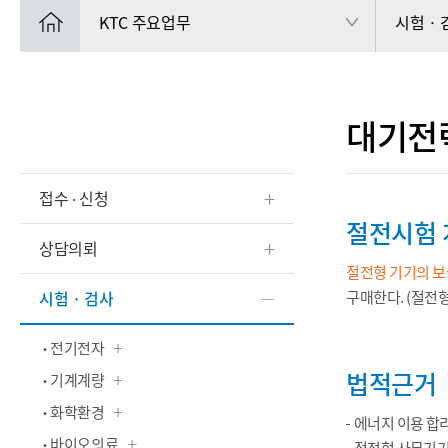
KTC 주요업무
시험 ·
대기전
접수 ∙ 신청
절전시험 
상담의뢰
절전형 기기의 보
시험 · 검사
구매한다. (절전
전기전자
법적근거
기계계량
화학환경
에너지 이용 합
바이오의료