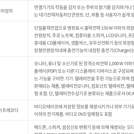
연결기기의 작동을 감지 또는 주위의 밝기를 감지하거나
 제어장치
는 대기전력자동차단콘센트. 단, 부품 등 사용자가 쉽게 
단일출력전압으로 명판표시 출력전력 150 W 이하의 외장형전원장
전원장치. 주로 노트북, 컴퓨터용 스피커, LCD모니터, 프린
휴대용 CD플레이어, 셋톱박스, 유무선전화기 등의 외장형전
장형전원장치내에 충전기능이 내장된 충전기(Charger)는
모니터, 튜너 및 수신기로 된 정격소비전력 1,000 W 이하
플레이(PDP) 또는 다른 디스플레이 디바이스로 구성되며
는 기능을 구비한 기기. 텔레비전을 주된 기능으로 하며
판매되는 제품, 텔레비전모니터, 컴포넌트 텔레비전, 텔레비
형 포함. 단, 텔레비전수상기로 분류되는 제품으로서 OCA
비디오테이프에 저장된 정보를 재생시키거나 외부 기기로부
테이프레코다
이하의 전기제품. 비디오 DVD 일체형도 포함
헤드폰, 스피커, 음성신호 변환기 등에 의해 재생되는 오