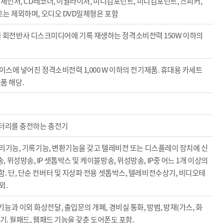
어/체인저, CD레코더, 이퀄라이저, 미니컴포넌트, 미디컴포넌트, 스피커,
트는 제외하며, 오디오 DVD일체형은 포함
회전반사 디스크미디어에 기록 재생하는 정격소비전력 150W 이하의
이스에 넣어진 정격소비전력 1,000 W 이하의 전기제품. 휴대용 카세트
품 해당.
배터리를 충전하는 충전기
 처리기능, 기록기능, 변환기능을 갖고 텔레비전 또는 디스플레이 장치에 신
위성방송, IP 셋톱박스 및 케이블방송, 위성방송, IP중 어느 1개 이상의
. 단, 단순 컨버터 및 지상파 전용 셋톱박스, 텔레비전수상기, 비디오테
외.
과 이외 화상전달, 출입문의 개폐, 경비실 통화, 방범, 방재(가스, 화
기기. 월패드, 웹패드 기능을 갖춘 도어폰도 포함.