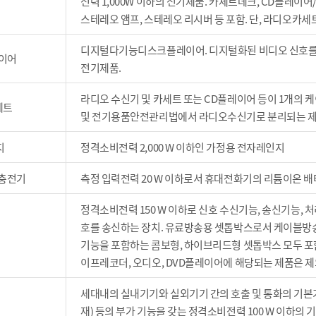
전력 1,000W 이하의 전기제품. 카세트데크, CD플레이
스테레오 앰프, 스테레오 리시버 등 포함. 단, 라디오카세
디지털다기능디스크플레이어. 디지털화된 비디오 신호를 
레이어
전기제품.
라디오 수신기 및 카세트 또는 CD플레이어 등이 1개의 케
세트
및 전기용품안전관리법에서 라디오수신기로 분리되는 제
지
정격소비전력 2,000 W 이하인 가정용 전자레인지
 충전기
측정 입력전력 20 W 이하로서 휴대전화기의 리튬이온 
정격소비전력 150 W 이하로 신호 수신기능, 송신기능,
호를 송신하는 장치. 유료방송용 셋톱박스로서 케이블방송, 
기능을 포함하는 콤보형, 하이브리드형 셋톱박스 모두 포함
이프레코더, 오디오, DVD플레이어에 해당되는 제품은 제
세대내의 실내기기와 실외기기 간의 호출 및 통화의 기본기능
재) 등의 부가 기능을 갖는 정격소비전력 100 W 이하의 