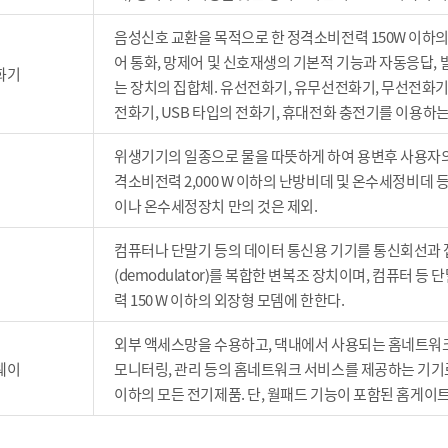
음성신호 교환을 목적으로 한 정격소비전력 150W 이하
어 통화, 망제어 및 신호재생의 기본적 기능과 자동응답, 
화기
는 장치의 집합체. 유선전화기, 유무선전화기, 무선전화기,
전화기, USB 타입의 전화기, 휴대전화 충전기를 이용하
위생기기의 일종으로 물을 따뜻하게 하여 용변후 사용자의
격소비전력 2,000 W 이하의 난방비데 및 온수세정비데
이나 온수세정장치 만의 것은 제외.
컴퓨터나 단말기 등의 데이터 통신용 기기를 통신회선과 접속
(demodulator)를 복합한 변복조 장치이며, 컴퓨터
력 150 W 이하의 외장형 모뎀에 한한다.
외부 액세스망을 수용하고, 댁내에서 사용되는 홈네트워크
웨이
모니터링, 관리 등의 홈네트워크 서비스를 제공하는 기기로
이하의 모든 전기제품. 단, 월패드 기능이 포함된 홈게이