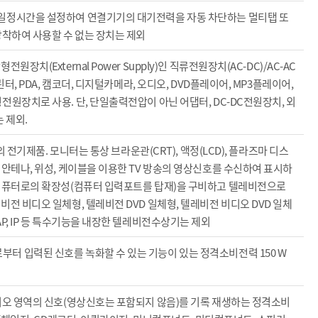
 일정시간을 설정하여 연결기기의 대기전력을 자동 차단하는 멀티탭 또
장착하여 사용할 수 없는 장치는 제외
치(External Power Supply)인 직류전원장치(AC-DC)/AC-AC
터, PDA, 캠코더, 디지털카메라, 오디오, DVD플레이어, MP3플레이어,
원장치로 사용. 단, 단일출력전압이 아닌 어댑터, DC-DC전원장치, 외
 제외.
의 전기제품. 모니터는 통상 브라운관(CRT), 액정(LCD), 플라즈마 디스
 안테나, 위성, 케이블을 이용한 TV 방송의 영상신호를 수신하여 표시하
 컴퓨터로의 확장성(컴퓨터 입력포트를 탑재)을 구비하고 텔레비전으로
전 비디오 일체형, 텔레비전 DVD 일체형, 텔레비전 비디오 DVD 일체
P, IP 등 특수기능을 내장한 텔레비전수상기는 제외
터 입력된 신호를 녹화할 수 있는 기능이 있는 정격소비전력 150 W
디오 영역의 신호(영상신호는 포함되지 않음)를 기록 재생하는 정격소비