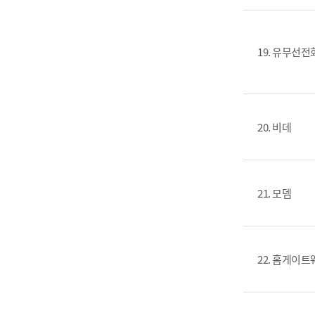
19. 유무선전
20. 비데
21. 모뎀
22. 홈게이트