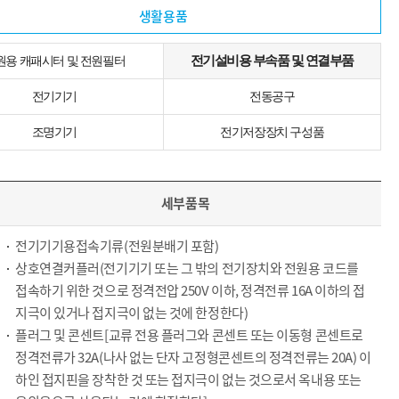
생활용품
전기설비용 부속품 및 연결부품
원용 캐패시터 및 전원필터
전기기기
전동공구
조명기기
전기저장장치 구성품
세부품목
전기기기용접속기류(전원분배기 포함)
상호연결커플러(전기기기 또는 그 밖의 전기장치와 전원용 코드를
접속하기 위한 것으로 정격전압 250V 이하, 정격전류 16A 이하의 접
지극이 있거나 접지극이 없는 것에 한정한다)
플러그 및 콘센트[교류 전용 플러그와 콘센트 또는 이동형 콘센트로
정격전류가 32A(나사 없는 단자 고정형콘센트의 정격전류는 20A) 이
하인 접지핀을 장착한 것 또는 접지극이 없는 것으로서 옥내용 또는