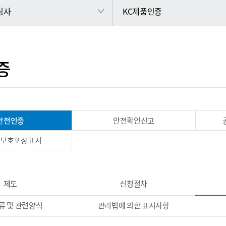
 심사
KC제품인증
증
안전인증
안전확인신고
이보호포장표시
제도
신청절차
류 및 관련양식
관리법에 의한 표시사항