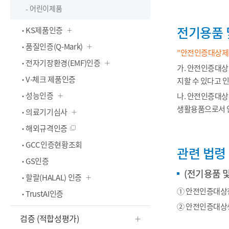
어린이제품
전기용품 
KS제품인증
품질인증(Q-Mark)
"안전인증대상제품
전자기장환경(EMF)인증
가. 안전인증대상
V-체크 제품인증
지할 수 있다고 
성능인증
나. 안전인증대상
생활용품으로서 
의료기기심사
해외규격인증
GCC인증현황조회
관련 법령
GS인증
(전기용품 
할랄(HALAL) 인증
① 안전인증대상전
TrustAI인증
② 안전인증대상생
검증 (적합성평가)