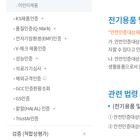
어린이제품
전기용품 
KS제품인증
품질인증(Q-Mark)
"안전인증대상제품
전자기장환경(EMF)인증
가. 안전인증대상
V-체크 제품인증
지할 수 있다고 
성능인증
나. 안전인증대상
생활용품으로서 
의료기기심사
해외규격인증
GCC인증현황조회
관련 법령
GS인증
(전기용품 
할랄(HALAL) 인증
① 안전인증대상전
TrustAI인증
② 안전인증대상생
검증 (적합성평가)