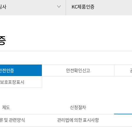
 심사
KC제품인증
증
안전인증
안전확인신고
이보호포장표시
제도
신청절차
류 및 관련양식
관리법에 의한 표시사항