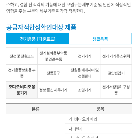
주하고, 결합 전 각각의 기능에 대한 모델구분세부기준 및 안전에 직접적인
영향을 주는 부분의 세부기준을 각각 적용한다.
공급자적합성확인대상 제품
전기용품
[다운로드]
생활용품
전기설비용 부속품
전선 및 전원코드
전기기기
전기 기기용 스위치
및 연결부품
전기용품보호용 부
전원용 캐패시터 및
전동공구
절연변압기
품
전원필터
오디오·비디오 응
전기저장장치 구성
정보·통신 사무기기
조명기기
용기기
품
분류
품목
가. 비디오카메라
나. 튜너
다. 라디오 수신기