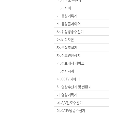
라. 리시버
마. 음성기록계
바. 음성플레이어
사. 위성방송수신기
아. 비디오폰
자. 음질조절기
차. 신호변환장치
카. 컴프레서 게이트
타. 전자시계
파. CCTV 카메라
하. 영상수신기 및 변환기
거. 영상기록계
너. A/V신호수신기
더. CATV방송수신기