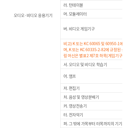
러. 턴테이블
머. 모듈레이터
오디오·비디오 응용기기
버. 비디오 게임기구
비고) K 또는 KC 60065 및 60950
며, K 또는 KC 60335-2-82에 규
링 머신은 별표2 제7호 하목(게임기구)을
서. 오디오 및 비디오 학습기
어. 앰프
저. 편집기
처. 음성 및 영상분배기
커. 영상전송기
터. 전자악기
퍼. 그 밖에 가목부터 터목까지의 기기와