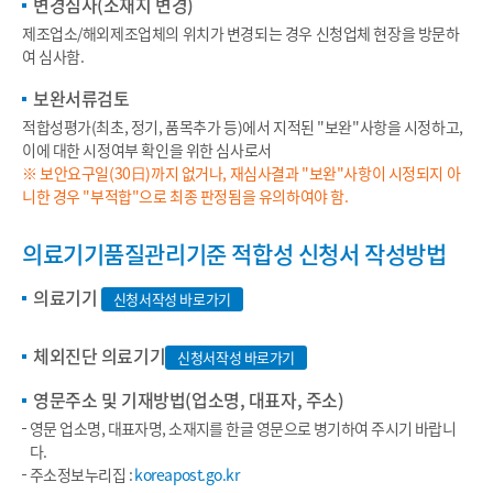
변경심사(소재지 변경)
제조업소/해외제조업체의 위치가 변경되는 경우 신청업체 현장을 방문하
여 심사함.
보완서류검토
적합성평가(최초, 정기, 품목추가 등)에서 지적된 "보완"사항을 시정하고,
이에 대한 시정여부 확인을 위한 심사로서
※ 보안요구일(30日)까지 없거나, 재심사결과 "보완"사항이 시정되지 아
니한 경우 "부적합"으로 최종 판정됨을 유의하여야 함.
의료기기품질관리기준 적합성 신청서 작성방법
의료기기
신청서작성 바로가기
체외진단 의료기기
신청서작성 바로가기
영문주소 및 기재방법(업소명, 대표자, 주소)
영문 업소명, 대표자명, 소재지를 한글 영문으로 병기하여 주시기 바랍니
다.
주소정보누리집 :
koreapost.go.kr