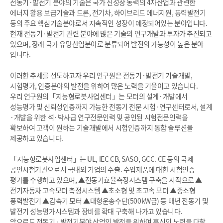
전동기·발전기 분야의 기술은 국가 신성장 동력의 4차산업과 관련한
에너지 활용 보급기술과 드론, 전기차, 하이브리드 에너지원, 풍력발전기
등의 주요 핵심기술분야로서 지속적인 성장이 예정되어있는 분야입니다.
현재 전동기·발전기 관련 분야에 많은 기술의 연구개발과 투자가 추진되고
있으며, 장래 국가 유망산업분야로 분류되어 발전의 가능성이 높은 분야
입니다.
이러한 추세를 선도하고자 우리 연구원은 전동기·발전기 기술개발,
시험평가, 인증분야의 발전을 위하여 많은 노력을 기울이고 있습니다.
우리 연구원의「지능형로봇사업센터」는 모터의 설계·개발에서
성능평가 및 신뢰성인증까지 가능한 전동기 전문 시험·연구센터로서, 설계
·개발을 위한 석
·
박사급 연구전문인력 및 공인된 시험전문인력을
확보하여 고객이 원하는 기술개발에서 시험인증까지 통합 솔루션을
제공하고 있습니다.
「
지능형로봇사업센터
」는 UL, IEC CB, SASO, GCC. CE 등의 국제
공인시험기관으로서 국내외 기업의 수출. 수입제품에 대한 시험인증
평가를 수행하고 있으며, ▲전동기효율측정시스템 구축을 시작으로 ▲
전기자동차 고속모터 측정시스템 ▲초소형 및 초고속 모터 ▲중소형
풍력발전기 ▲감속기 모터 ▲대형운송수단(500kW급) 등 매년 전동기 및
발전기 성능평가시스템과 장비를 확대 구축해 나가고 있습니다.
앞으로도 전동기· 발전기분야 산업의 발전을 위하여 혼신의 노력을 다할