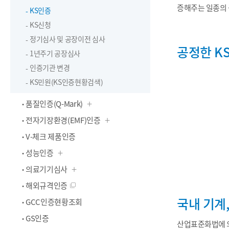
증해주는 일종의 
KS인증
KS신청
정기심사 및 공장이전 심사
공정한 K
1년주기 공장심사
인증기관 변경
KS민원(KS인증현황검색)
품질인증(Q-Mark)
전자기장환경(EMF)인증
V-체크 제품인증
성능인증
의료기기심사
해외규격인증
국내 기계
GCC인증현황조회
GS인증
산업표준화법에 